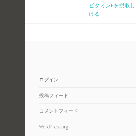
投
ビタミンEを摂取
稿
ける
ナ
ビ
ゲ
ー
ログイン
シ
投稿フィード
ョ
コメントフィード
ン
WordPress.org