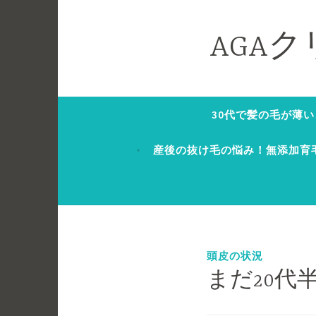
コ
ン
AGA
テ
ン
ツ
へ
30代で髪の毛が薄
ス
キ
産後の抜け毛の悩み！無添加育
ッ
プ
頭皮の状況
まだ20代