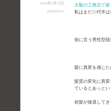
2020年2月27日
大阪の工務店で家
私はまだ20代半
mHMEIYr5
俗に言う男性型脱
髪に異変を感じた
髪質の変化に異変
ているとあっとい
前髪が後退してき