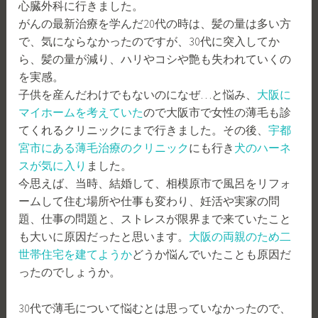
心臓外科に行きました。
がんの最新治療を学んだ20代の時は、髪の量は多い方
で、気にならなかったのですが、30代に突入してか
ら、髪の量が減り、ハリやコシや艶も失われていくの
を実感。
子供を産んだわけでもないのになぜ…と悩み、
大阪に
マイホームを考えていた
ので大阪市で女性の薄毛も診
てくれるクリニックにまで行きました。その後、
宇都
宮市にある薄毛治療のクリニック
にも行き
犬のハーネ
スが気に入り
ました。
今思えば、当時、結婚して、相模原市で風呂をリフォ
ームして住む場所や仕事も変わり、妊活や実家の問
題、仕事の問題と、ストレスが限界まで来ていたこと
も大いに原因だったと思います。
大阪の両親のため二
世帯住宅を建てようか
どうか悩んでいたことも原因だ
ったのでしょうか。
30代で薄毛について悩むとは思っていなかったので、