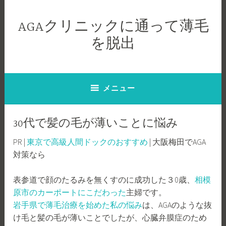
コ
ン
AGAクリニックに通って薄毛
テ
を脱出
ン
ツ
へ
ス
メニュー
キ
ッ
プ
30代で髪の毛が薄いことに悩み
PR |
東京で高級人間ドックのおすすめ
| 大阪梅田でAGA
対策なら
表参道で顔のたるみを無くすのに成功した３0歳、
相模
原市のカーポートにこだわった
主婦です。
岩手県で薄毛治療を始めた私の悩み
は、AGAのような抜
け毛と髪の毛が薄いことでしたが、心臓弁膜症のため