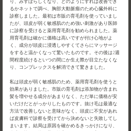
り、みすぼらしくなり、どのようにすれば改善でき
るかネットで調べ、胸部大動脈瘤のため心臓外科に
診察しました。最初は市販の育毛剤を使っていまし
たが、頭皮が弱く敏感肌のため強い刺激があり医師
に診察を受けると薬用育毛剤を勧められました。薬
用育毛剤は確かに価格は高いですが付け心地がよ
く、成分が頭皮に浸透しやすくてさらにマッサージ
をすると温かくなって驚いたものです。その後は2週
間程度続けるといつの間にか生え際が目立たなくな
り、コンプレックスを解消できて驚きました。
私は頭皮が弱く敏感肌のため、薬用育毛剤を使うと
効果がありました。市販の育毛剤は添加物が含まれ
髪を増やせる成分があまりなく、ただ単に価格が安
いだけだとがっかりしたものです。抜け毛は最適な
方法で改善しないと意味がなく、頭皮に不安があれ
ば皮膚科で診察を受けてから決めないと失敗してし
まいます。結局は原因を確かめるきっかけになり、