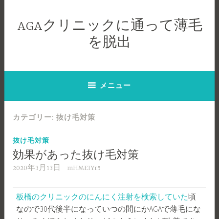
コ
ン
AGAクリニックに通って薄毛
テ
を脱出
ン
ツ
へ
ス
メニュー
キ
ッ
プ
カテゴリー:
抜け毛対策
抜け毛対策
効果があった抜け毛対策
2020年3月13日
mHMEIYr5
板橋のクリニックのにんにく注射を検索していた
頃
なので30代後半になっていつの間にかAGAで薄毛にな